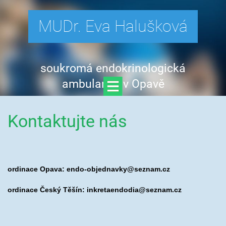
MUDr. Eva Halušková
soukromá endokrinologická
ambulance v Opavě
Kontaktujte nás
ordinace Opava: endo-objednavky@seznam.cz
ordinace Český Těšín: inkretaendodia@seznam.cz